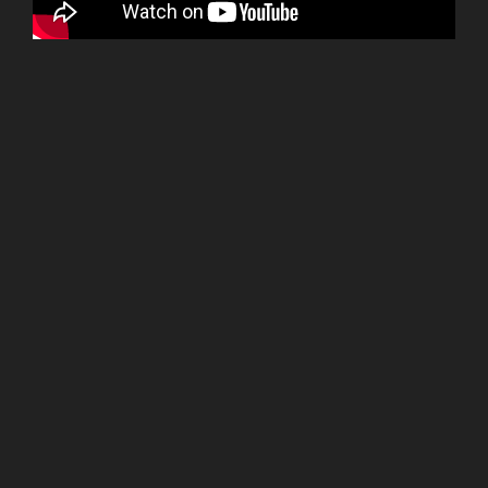
ターンテーブルを360°回転し物体を撮影、点群データを
取得します。
画面左はカメラ画像、画面右は計測した点群データをも
とにOpenGLで表示します。
OS：Windows7、WEBカメラ：Logicool、ターンテーブ
ル：ステッピングモーター
言語：C++/CLI、画像処理：OpenCV、OpenGL、データ
処理：PCL、マイコン：Arduino Nano
■ROSからのロボットアーム制御と画像処
理