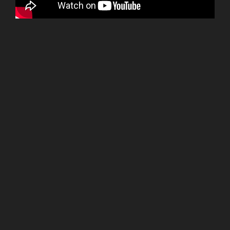
ターンテーブルを360°回転し物体を撮影、点群データを
取得します。
画面左はカメラ画像、画面右は計測した点群データをも
とにOpenGLで表示します。
OS：Windows7、WEBカメラ：Logicool、ターンテーブ
ル：ステッピングモーター
言語：C++/CLI、画像処理：OpenCV、OpenGL、データ
処理：PCL、マイコン：Arduino Nano
■ROSからのロボットアーム制御と画像処
理