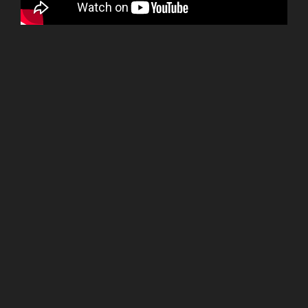
ターンテーブルを360°回転し物体を撮影、点群データを
取得します。
画面左はカメラ画像、画面右は計測した点群データをも
とにOpenGLで表示します。
OS：Windows7、WEBカメラ：Logicool、ターンテーブ
ル：ステッピングモーター
言語：C++/CLI、画像処理：OpenCV、OpenGL、データ
処理：PCL、マイコン：Arduino Nano
■ROSからのロボットアーム制御と画像処
理