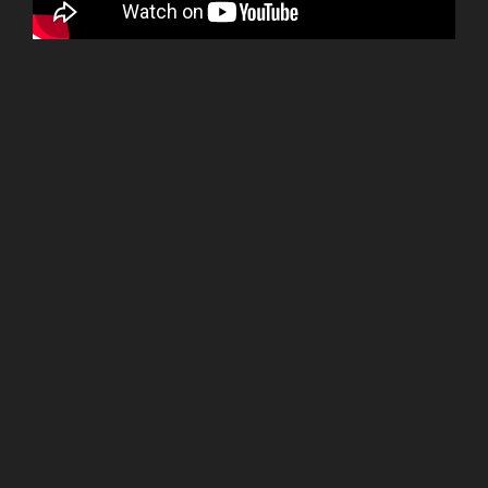
ターンテーブルを360°回転し物体を撮影、点群データを
取得します。
画面左はカメラ画像、画面右は計測した点群データをも
とにOpenGLで表示します。
OS：Windows7、WEBカメラ：Logicool、ターンテーブ
ル：ステッピングモーター
言語：C++/CLI、画像処理：OpenCV、OpenGL、データ
処理：PCL、マイコン：Arduino Nano
■ROSからのロボットアーム制御と画像処
理